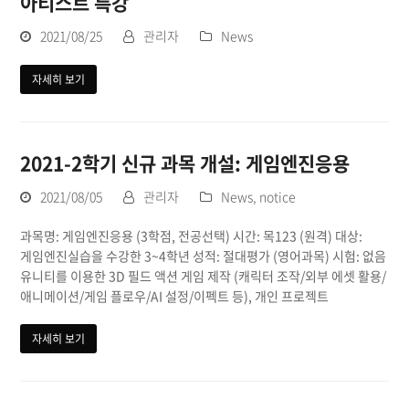
아티스트 특강
2021/08/25
관리자
News
자세히 보기
2021-2학기 신규 과목 개설: 게임엔진응용
2021/08/05
관리자
News
,
notice
과목명: 게임엔진응용 (3학점, 전공선택) 시간: 목123 (원격) 대상:
게임엔진실습을 수강한 3~4학년 성적: 절대평가 (영어과목) 시험: 없음
유니티를 이용한 3D 필드 액션 게임 제작 (캐릭터 조작/외부 에셋 활용/
애니메이션/게임 플로우/AI 설정/이펙트 등), 개인 프로젝트
자세히 보기