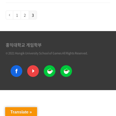
Page
1
Page
2
Page
3
Previous
홍익대학교 게임학부
© 2021 Hongik University School of Games All Rights Reserved.
Translate »