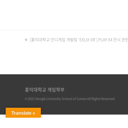
previous
[홍익대학교 인디게임 개발팀 ‘EXLIX VR’] PLAY X4 전시 
post:
홍익대학교 게임학부
© 2021 Hongik University School of Games All Rights Reserved.
Translate »