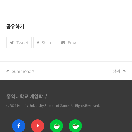
공유하기
Tweet
Share
Email
previous
Summoners
next
창귀
post:
post:
홍익대학교 게임학부
© 2021 Hongik University School of Games All Rights Reserved.