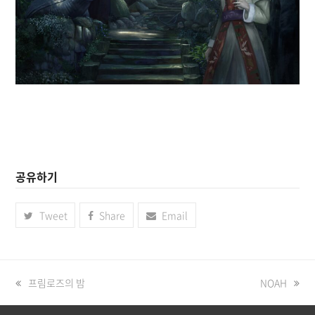
공유하기
Tweet
Share
Email
previous
프림로즈의 밤
next
NOAH
post:
post: