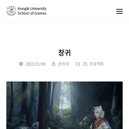
창귀
2023/01/09
관리자
2D
,
프로젝트