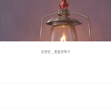
조한빈 _ 종말견학기