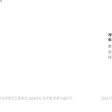
계
게
최
홍
공
대
국콘텐츠진흥원의 2024년도 장르별 문화기술(CT)
next
2024 
post: