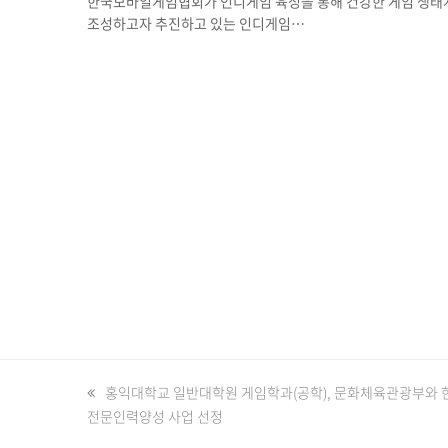
한국모바일게임협회가 인디게임 육성을 통해 건강한 게임 생태
조성하고자 추진하고 있는 인디게임…
previous
홍익대학교 일반대학원 게임학과(공학), 문화체육관광부와 한
전문인력양성 사업 선정
post: