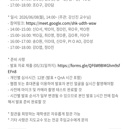
- 17:00~18:00: 조O구, 강O담
* 일시: 2026/06/08(월), 14:00~ (주관: 강신진 교수님)
- 참여링크:
https://meet.google.com/shk-udth-wsw
- 14:00~15:00: 신O서, 박O아, 정O민, 위O우, 박O현
- 15:00~16:00: 박O길, 최O영, 정O훈, 김O후, 이O우
- 16:00~17:00: 송O원, 이O대, 신O우, PI O AO, 강O성
- 17:00~18:00: 강O엽, 정O진
* 준비 사항
- 발표 자료 제출 (05/31일까지):
https://forms.gle/QF6W9BMGhm9sf
EFn8
- 개인별 심사시간: 12분 (발표 + QnA 시간 포함)
- 웹캠 또는 휴대폰을 이용하여 발표자 본인 얼굴을 실시간 촬영해야함
- 사전에 마이크 및 카메라 촬영 테스트 완료할 것
- 시간별 발표 순서가 일부 변경될 수 있으므로 본인 발표 1시간 전에 접속
해서 발표 준비 완료할 것
* 참관을 희망하는 재학생은 자유롭게 참관 가능
* 기타 사항은 지도교수 또는 전공 주임교수에게 문의