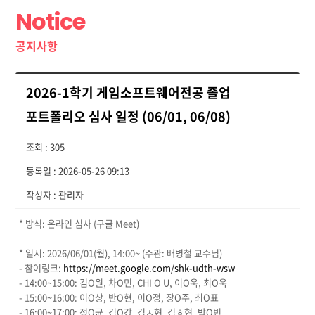
Notice
공지사항
2026-1학기 게임소프트웨어전공 졸업
포트폴리오 심사 일정 (06/01, 06/08)
조회 : 305
등록일 : 2026-05-26 09:13
작성자 : 관리자
* 방식: 온라인 심사 (구글 Meet)
* 일시: 2026/06/01(월), 14:00~ (주관: 배병철 교수님)
- 참여링크:
https://meet.google.com/shk-udth-wsw
- 14:00~15:00: 김O원, 차O민, CHI O U, 이O욱, 최O욱
- 15:00~16:00: 이O상, 반O현, 이O정, 장O주, 최O표
- 16:00~17:00: 정O균, 김O강, 김ㅅ현, 김ㅎ현, 박O빈